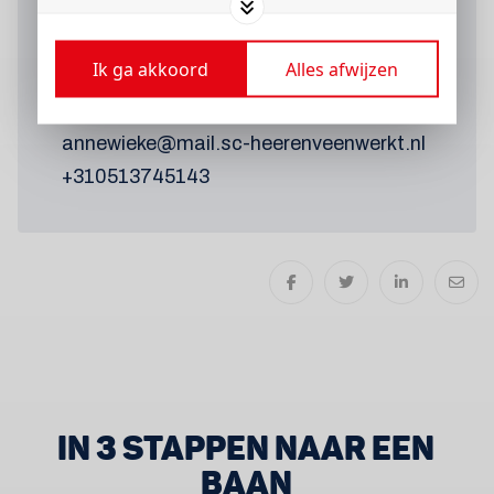
vacature?
Neem contact op met:
Ik ga akkoord
Alles afwijzen
Annewieke Prins
annewieke@mail.sc-heerenveenwerkt.nl
+310513745143
IN 3 STAPPEN NAAR EEN
BAAN