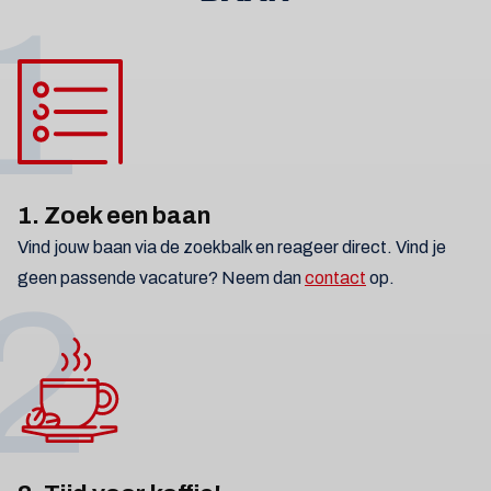
1
1. Zoek een baan
Vind jouw baan via de zoekbalk en reageer direct. Vind je
geen passende vacature? Neem dan
contact
op.
2