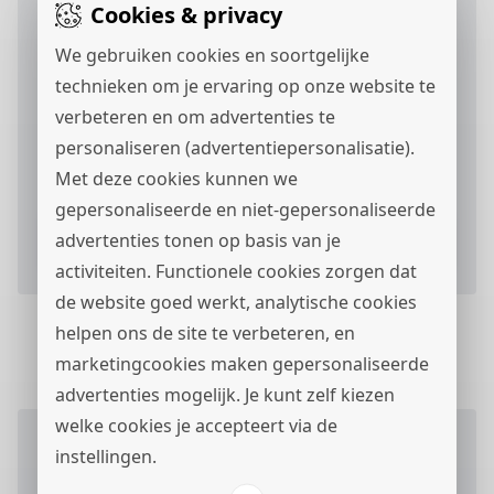
Cookies & privacy
We gebruiken cookies en soortgelijke
technieken om je ervaring op onze website te
verbeteren en om advertenties te
Ik ga akkoord met het
privacystatement
en ik
personaliseren (advertentiepersonalisatie).
wil berichten via
ontvangen.
Met deze cookies kunnen we
gepersonaliseerde en niet-gepersonaliseerde
advertenties tonen op basis van je
Verstuur je sollicitatieformulier
activiteiten. Functionele cookies zorgen dat
de website goed werkt, analytische cookies
helpen ons de site te verbeteren, en
marketingcookies maken gepersonaliseerde
advertenties mogelijk. Je kunt zelf kiezen
welke cookies je accepteert via de
instellingen.
Wil je meer weten
over deze