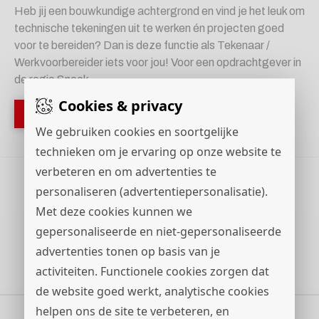
Heb jij een bouwkundige achtergrond en vind je het leuk om
technische tekeningen uit te werken én projecten goed
voor te bereiden? Dan is deze functie als Tekenaar /
Werkvoorbereider iets voor jou! Voor een opdrachtgever in
de regio Sneek...
Cookies & privacy
Bekijk vacature
Direct solliciteren
We gebruiken cookies en soortgelijke
technieken om je ervaring op onze website te
verbeteren en om advertenties te
personaliseren (advertentiepersonalisatie).
Met deze cookies kunnen we
Vorige
1
2
3
...
17
Volgende
gepersonaliseerde en niet-gepersonaliseerde
advertenties tonen op basis van je
activiteiten. Functionele cookies zorgen dat
de website goed werkt, analytische cookies
helpen ons de site te verbeteren, en