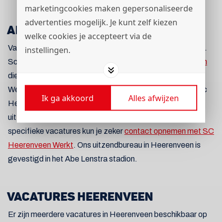
marketingcookies maken gepersonaliseerde
advertenties mogelijk. Je kunt zelf kiezen
ALLE VACATURES IN HEERENVEEN
welke cookies je accepteert via de
Vacatures in Heerenveen vind je bij sc Heerenveen Werkt.
instellingen.
Sc Heerenveen Werkt is het
uitzendbureau in Heerenveen
die jou verder helpt aan je ideale baan! SC Heerenveen
Werkt is het uitzendbureau van de bekende voetbalclub sc
Ik ga akkoord
Alles afwijzen
Heerenveen. Hierboven staan alle vacatures die ons
uitzendbureau in Heerenveen aanbiedt. Bij vragen over
specifieke vacatures kun je zeker
contact opnemen met SC
Heerenveen Werkt
. Ons uitzendbureau in Heerenveen is
gevestigd in het Abe Lenstra stadion.
VACATURES HEERENVEEN
Er zijn meerdere vacatures in Heerenveen beschikbaar op