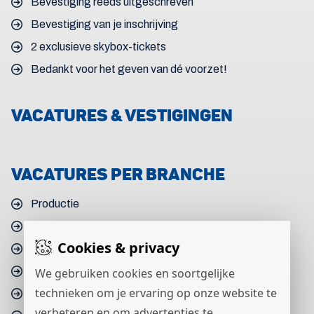
Bevestiging reeds uitgeschreven
Bevestiging van je inschrijving
2 exclusieve skybox-tickets
Bedankt voor het geven van dé voorzet!
VACATURES & VESTIGINGEN
VACATURES PER BRANCHE
Productie
Logistiek
Cookies & privacy
Techniek
Bouw & Infra
We gebruiken cookies en soortgelijke
technieken om je ervaring op onze website te
Procestechniek
verbeteren en om advertenties te