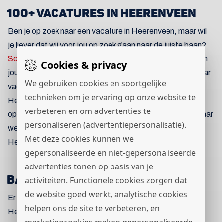
100+ VACATURES IN HEERENVEEN
Ben je op zoek naar een vacature in Heerenveen, maar wil
je liever dat wij voor jou op zoek gaan naar de juiste baan?
Schrijf je direct in!
Wij gaan voor jou op zoek en benaderen
Cookies & privacy
jou met de mooiste vacatures. Ook als je op zoek bent naar
We gebruiken cookies en soortgelijke
vacatures in Heerenveen en omgeving ben je bij sc
technieken om je ervaring op onze website te
Heerenveen Werkt aan het juiste adres! Zit je vacature er
verbeteren en om advertenties te
op dit moment niet tussen dan gaan wij gericht op zoek naar
personaliseren (advertentiepersonalisatie).
werk in Heerenveen voor jou, zodat jij kan werken in
Met deze cookies kunnen we
Heerenveen.
gepersonaliseerde en niet-gepersonaliseerde
advertenties tonen op basis van je
BANEN IN HEERENVEEN
activiteiten. Functionele cookies zorgen dat
de website goed werkt, analytische cookies
Er zijn veel banen in de gemeente Heerenveen. sc
helpen ons de site te verbeteren, en
Heerenveen Werkt probeert werkzoekende te verbinden
marketingcookies maken gepersonaliseerde