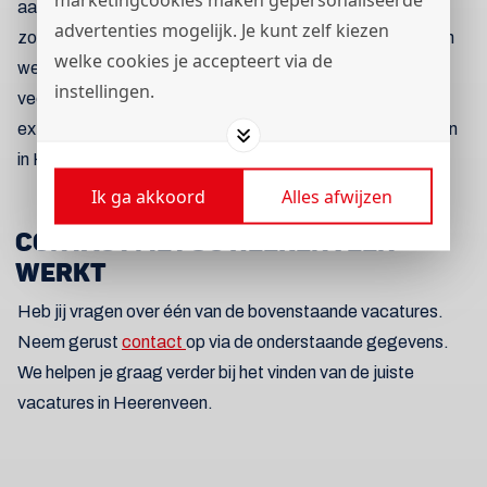
aan de ideale baan in Heerenveen. Samen met bedrijven
advertenties mogelijk. Je kunt zelf kiezen
zoeken wij naar een positieve match, zodat werknemer en
welke cookies je accepteert via de
werkgever een optimale samenwerking hebben en beiden
instellingen.
veel plezier in hun werk beleven! Want dat is natuurlijk
extreem belangrijk wanneer je een baan zoekt. Voor banen
in Heerenveen kun je kijken bij al onze vacatures.
Ik ga akkoord
Alles afwijzen
CONTACT MET SC HEERENVEEN
WERKT
Heb jij vragen over één van de bovenstaande vacatures.
Neem gerust
contact
op via de onderstaande gegevens.
We helpen je graag verder bij het vinden van de juiste
vacatures in Heerenveen.