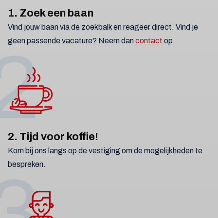
1. Zoek een baan
Vind jouw baan via de zoekbalk en reageer direct. Vind je
geen passende vacature? Neem dan
contact
op.
2
2. Tijd voor koffie!
Kom bij ons langs op de vestiging om de mogelijkheden te
bespreken.
3