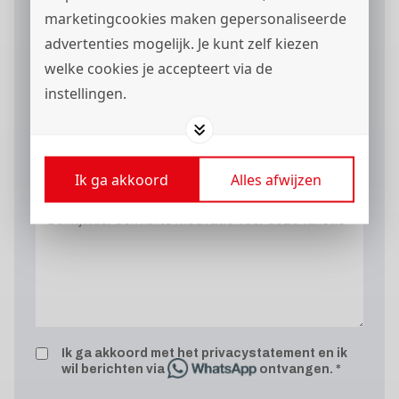
marketingcookies maken gepersonaliseerde
advertenties mogelijk. Je kunt zelf kiezen
Curriculum vitae
welke cookies je accepteert via de
instellingen.
Ik ga akkoord
Alles afwijzen
Motivatie
Ik ga akkoord met het
privacystatement
en ik
wil berichten via
ontvangen.