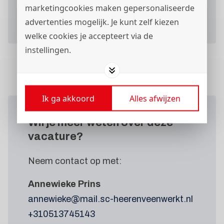
marketingcookies maken gepersonaliseerde
Verstuur je sollicitatieformulier
advertenties mogelijk. Je kunt zelf kiezen
welke cookies je accepteert via de
instellingen.
Ik ga akkoord
Alles afwijzen
Wil je meer weten
over deze
vacature?
Neem contact op met:
Annewieke Prins
annewieke@mail.sc-heerenveenwerkt.nl
+310513745143