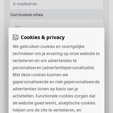
Curriculum vitae
Cookies & privacy
We gebruiken cookies en soortgelijke
Motivatie
technieken om je ervaring op onze website te
verbeteren en om advertenties te
personaliseren (advertentiepersonalisatie).
Met deze cookies kunnen we
gepersonaliseerde en niet-gepersonaliseerde
advertenties tonen op basis van je
activiteiten. Functionele cookies zorgen dat
Ik ga akkoord met het
privacystatement
en ik
de website goed werkt, analytische cookies
wil berichten via
ontvangen.
helpen ons de site te verbeteren, en