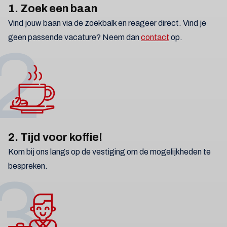
1. Zoek een baan
Vind jouw baan via de zoekbalk en reageer direct. Vind je
geen passende vacature? Neem dan
contact
op.
2
2. Tijd voor koffie!
Kom bij ons langs op de vestiging om de mogelijkheden te
bespreken.
3