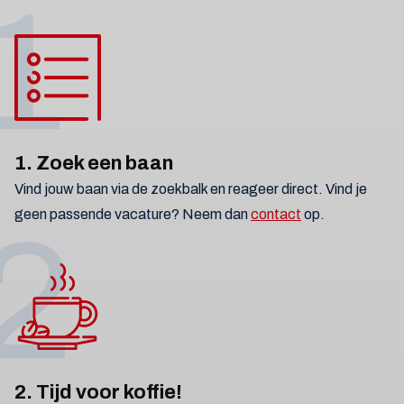
1
1. Zoek een baan
Vind jouw baan via de zoekbalk en reageer direct. Vind je
geen passende vacature? Neem dan
contact
op.
2
2. Tijd voor koffie!