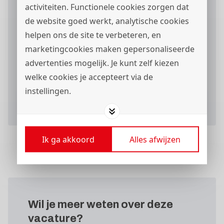
activiteiten. Functionele cookies zorgen dat
de website goed werkt, analytische cookies
helpen ons de site te verbeteren, en
marketingcookies maken gepersonaliseerde
Ik ga akkoord met het
privacystatement
en ik
wil berichten via
ontvangen.
advertenties mogelijk. Je kunt zelf kiezen
welke cookies je accepteert via de
instellingen.
Verstuur je sollicitatieformulier
Ik ga akkoord
Alles afwijzen
Wil je meer weten
over deze
vacature?