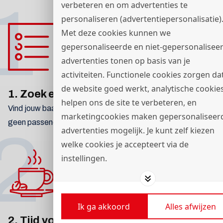
1
verbeteren en om advertenties te
personaliseren (advertentiepersonalisatie)
Met deze cookies kunnen we
gepersonaliseerde en niet-gepersonalisee
advertenties tonen op basis van je
activiteiten. Functionele cookies zorgen da
de website goed werkt, analytische cookie
1. Zoek een baan
helpen ons de site te verbeteren, en
Vind jouw baan via de zoekbalk en reageer direct. Vind je
marketingcookies maken gepersonaliseer
geen passende vacature? Neem dan
contact
op.
2
advertenties mogelijk. Je kunt zelf kiezen
welke cookies je accepteert via de
instellingen.
Ik ga akkoord
Alles afwijzen
2. Tijd voor koffie!