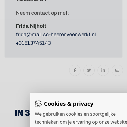
Neem contact op met:
Frida Nijholt
frida@mail.sc-heerenveenwerkt.nl
+31513745143
Cookies & privacy
IN 3 STAPPEN NAAR EEN
We gebruiken cookies en soortgelijke
BAAN
technieken om je ervaring op onze website