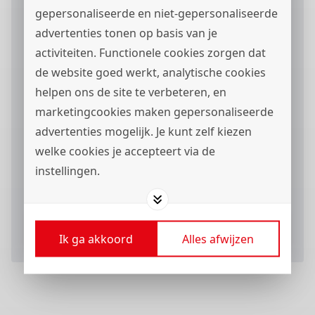
gepersonaliseerde en niet-gepersonaliseerde
Motivatie
advertenties tonen op basis van je
activiteiten. Functionele cookies zorgen dat
de website goed werkt, analytische cookies
helpen ons de site te verbeteren, en
marketingcookies maken gepersonaliseerde
advertenties mogelijk. Je kunt zelf kiezen
welke cookies je accepteert via de
Ik ga akkoord met het
privacystatement
en ik
instellingen.
wil berichten via
ontvangen.
Verstuur je sollicitatieformulier
Ik ga akkoord
Alles afwijzen