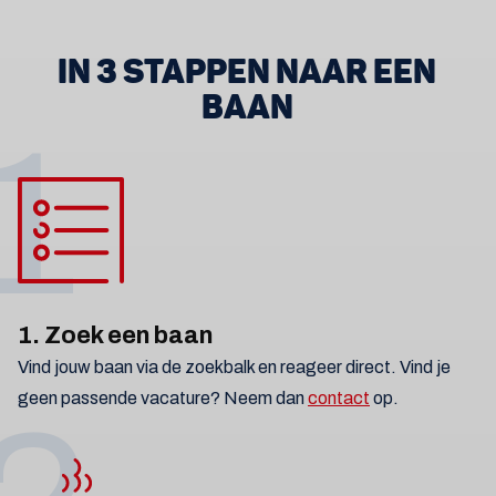
IN 3 STAPPEN NAAR EEN
BAAN
1
1. Zoek een baan
Vind jouw baan via de zoekbalk en reageer direct. Vind je
geen passende vacature? Neem dan
contact
op.