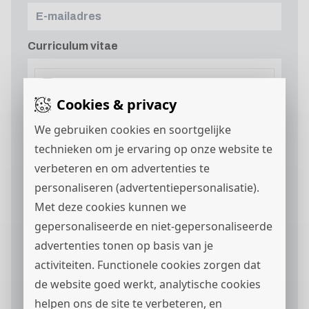
Curriculum vitae
Cookies & privacy
We gebruiken cookies en soortgelijke
Motivatie
technieken om je ervaring op onze website te
verbeteren en om advertenties te
personaliseren (advertentiepersonalisatie).
Met deze cookies kunnen we
gepersonaliseerde en niet-gepersonaliseerde
advertenties tonen op basis van je
activiteiten. Functionele cookies zorgen dat
Ik ga akkoord met het
privacystatement
en ik
de website goed werkt, analytische cookies
wil berichten via
ontvangen.
helpen ons de site te verbeteren, en