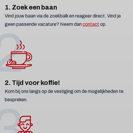
1. Zoek een baan
Vind jouw baan via de zoekbalk en reageer direct. Vind je
geen passende vacature? Neem dan
contact
op.
2
2. Tijd voor koffie!
Kom bij ons langs op de vestiging om de mogelijkheden te
bespreken.
3