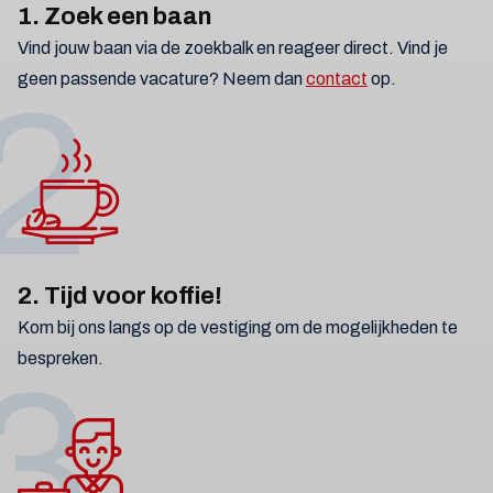
1. Zoek een baan
Vind jouw baan via de zoekbalk en reageer direct. Vind je
geen passende vacature? Neem dan
contact
op.
2
2. Tijd voor koffie!
Kom bij ons langs op de vestiging om de mogelijkheden te
bespreken.
3