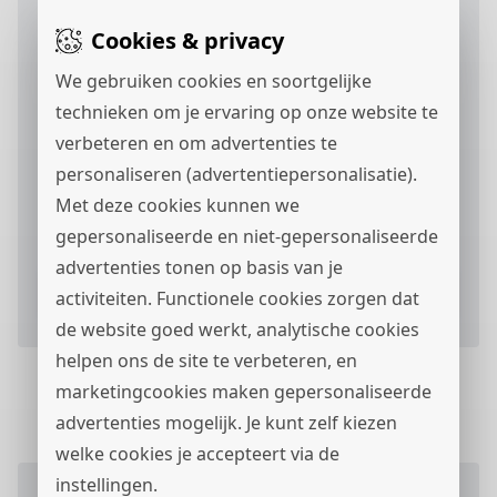
Cookies & privacy
We gebruiken cookies en soortgelijke
technieken om je ervaring op onze website te
verbeteren en om advertenties te
personaliseren (advertentiepersonalisatie).
Ik ga akkoord met het
privacystatement
en ik
Met deze cookies kunnen we
wil berichten via
ontvangen.
gepersonaliseerde en niet-gepersonaliseerde
advertenties tonen op basis van je
Verstuur je sollicitatieformulier
activiteiten. Functionele cookies zorgen dat
de website goed werkt, analytische cookies
helpen ons de site te verbeteren, en
marketingcookies maken gepersonaliseerde
advertenties mogelijk. Je kunt zelf kiezen
welke cookies je accepteert via de
instellingen.