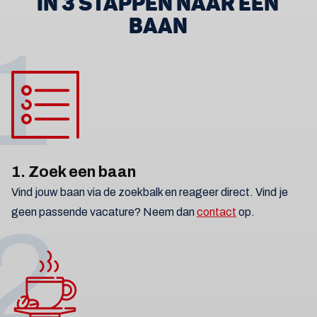
IN 3 STAPPEN NAAR EEN
BAAN
1
1. Zoek een baan
Vind jouw baan via de zoekbalk en reageer direct. Vind je
geen passende vacature? Neem dan
contact
op.
2