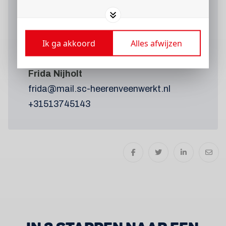
Wil je meer weten
over deze
vacature?
Ik ga akkoord
Alles afwijzen
Neem contact op met:
Frida Nijholt
frida@mail.sc-heerenveenwerkt.nl
+31513745143