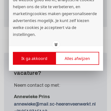
helpen ons de site te verbeteren, en
marketingcookies maken gepersonaliseerde
Verstuur je sollicitatieformulier
advertenties mogelijk. Je kunt zelf kiezen
welke cookies je accepteert via de
instellingen.
Ik ga akkoord
Alles afwijzen
Wil je meer weten
over deze
vacature?
Neem contact op met:
Annewieke Prins
annewieke@mail.sc-heerenveenwerkt.nl