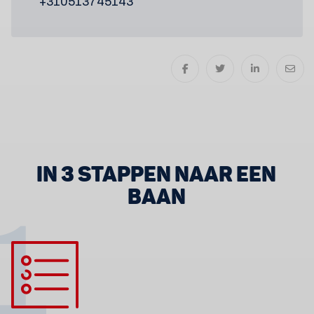
+310513745143
IN 3 STAPPEN NAAR EEN
BAAN
1