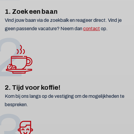
1. Zoek een baan
Vind jouw baan via de zoekbalk en reageer direct. Vind je
geen passende vacature? Neem dan
contact
op.
2
2. Tijd voor koffie!
Kom bij ons langs op de vestiging om de mogelijkheden te
bespreken.
3