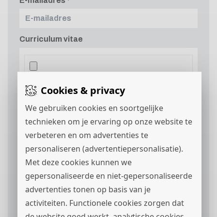
E-mailadres
Curriculum vitae
Cookies & privacy
Motivatie
We gebruiken cookies en soortgelijke
technieken om je ervaring op onze website te
verbeteren en om advertenties te
personaliseren (advertentiepersonalisatie).
Met deze cookies kunnen we
gepersonaliseerde en niet-gepersonaliseerde
advertenties tonen op basis van je
Ik ga akkoord met het
privacystatement
en ik
activiteiten. Functionele cookies zorgen dat
wil berichten via
ontvangen.
de website goed werkt, analytische cookies