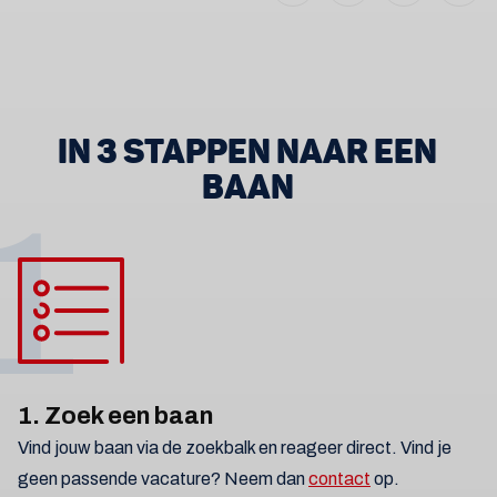
IN 3 STAPPEN NAAR EEN
BAAN
1
1. Zoek een baan
Vind jouw baan via de zoekbalk en reageer direct. Vind je
geen passende vacature? Neem dan
contact
op.