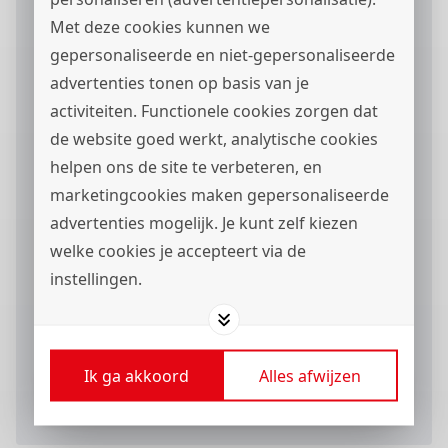
Met deze cookies kunnen we
gepersonaliseerde en niet-gepersonaliseerde
advertenties tonen op basis van je
Motivatie
activiteiten. Functionele cookies zorgen dat
de website goed werkt, analytische cookies
helpen ons de site te verbeteren, en
marketingcookies maken gepersonaliseerde
advertenties mogelijk. Je kunt zelf kiezen
welke cookies je accepteert via de
instellingen.
Ik ga akkoord met het
privacystatement
en ik
wil berichten via
ontvangen.
Ik ga akkoord
Alles afwijzen
Verstuur je sollicitatieformulier