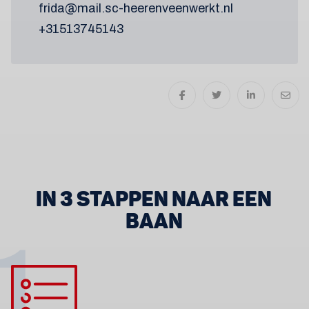
frida@mail.sc-heerenveenwerkt.nl
+31513745143
IN 3 STAPPEN NAAR EEN
BAAN
1