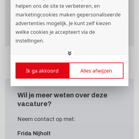
Ik ga akkoord met het
privacystatement
en ik
helpen ons de site te verbeteren, en
wil berichten via
ontvangen.
marketingcookies maken gepersonaliseerde
advertenties mogelijk. Je kunt zelf kiezen
Verstuur je sollicitatieformulier
welke cookies je accepteert via de
instellingen.
Ik ga akkoord
Alles afwijzen
Wil je meer weten
over deze
vacature?
Neem contact op met:
Frida Nijholt