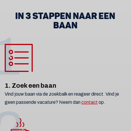
IN 3 STAPPEN NAAR EEN
BAAN
1
1. Zoek een baan
Vind jouw baan via de zoekbalk en reageer direct. Vind je
geen passende vacature? Neem dan
contact
op.
2