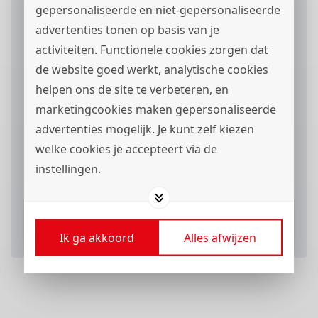
gepersonaliseerde en niet-gepersonaliseerde
Motivatie
advertenties tonen op basis van je
activiteiten. Functionele cookies zorgen dat
de website goed werkt, analytische cookies
helpen ons de site te verbeteren, en
marketingcookies maken gepersonaliseerde
advertenties mogelijk. Je kunt zelf kiezen
welke cookies je accepteert via de
Ik ga akkoord met het
privacystatement
en ik
wil berichten via
ontvangen.
instellingen.
Verstuur je sollicitatieformulier
Ik ga akkoord
Alles afwijzen