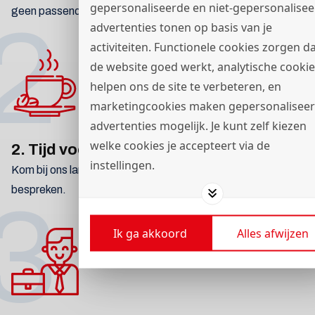
gepersonaliseerde en niet-gepersonalise
geen passende vacature? Neem dan
contact
op.
2
advertenties tonen op basis van je
activiteiten. Functionele cookies zorgen d
de website goed werkt, analytische cookie
helpen ons de site te verbeteren, en
marketingcookies maken gepersonalisee
advertenties mogelijk. Je kunt zelf kiezen
welke cookies je accepteert via de
2. Tijd voor koffie!
instellingen.
Kom bij ons langs op de vestiging om de mogelijkheden te
bespreken.
3
Ik ga akkoord
Alles afwijzen