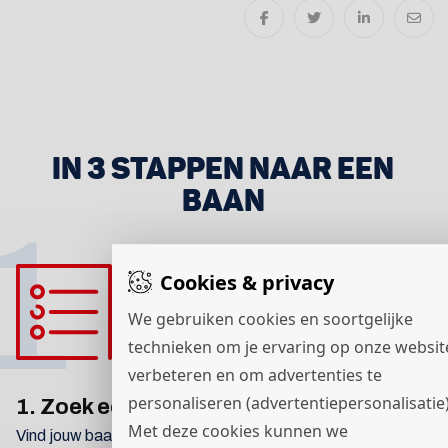
IN 3 STAPPEN NAAR EEN
BAAN
1
Cookies & privacy
We gebruiken cookies en soortgelijke
technieken om je ervaring op onze websit
verbeteren en om advertenties te
personaliseren (advertentiepersonalisatie)
1. Zoek een baan
Met deze cookies kunnen we
Vind jouw baan via de zoekbalk en reageer direct. Vind je