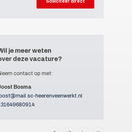
Solliciteer direct
Wil je meer weten
over deze vacature?
Neem contact op met:
Joost Bosma
joost@mail.sc-heerenveenwerkt.nl
+31649680914