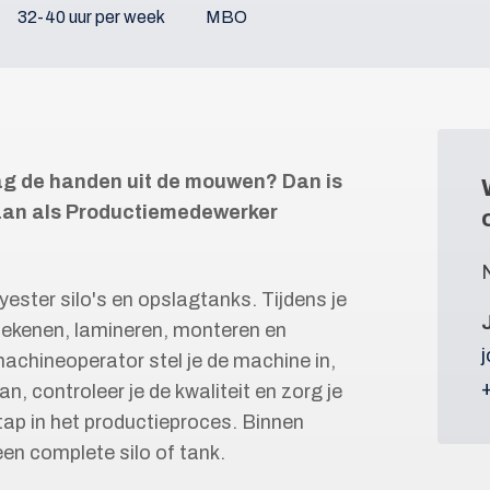
32-40 uur per week
MBO
raag de handen uit de mouwen? Dan is
gaan als Productiemedewerker
ester silo's en opslagtanks. Tijdens je
ftekenen, lamineren, monteren en
machineoperator stel je de machine in,
n, controleer je de kwaliteit en zorg je
tap in het productieproces. Binnen
n complete silo of tank.