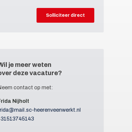
Solliciteer direct
Wil je meer weten
over deze vacature?
Neem contact op met:
Frida Nijholt
frida@mail.sc-heerenveenwerkt.nl
+31513745143