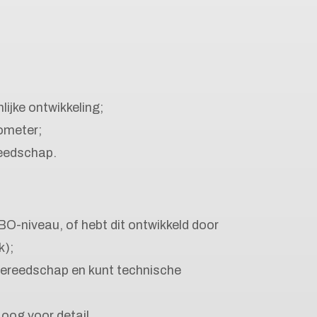
ijke ontwikkeling;
ometer;
reedschap.
BO-niveau, of hebt dit ontwikkeld door
k);
gereedschap en kunt technische
oog voor detail.