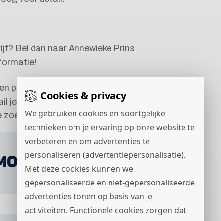
drijf? Bel dan naar Annewieke Prins
formatie!
een probleem, niet alle vacatures staan
Cookies & privacy
il je cv naar info@sc-
We gebruiken cookies en soortgelijke
de zoektocht naar jouw passende baan!
technieken om je ervaring op onze website te
verbeteren en om advertenties te
personaliseren (advertentiepersonalisatie).
MONTEUR AFBOUW
Met deze cookies kunnen we
gepersonaliseerde en niet-gepersonaliseerde
advertenties tonen op basis van je
activiteiten. Functionele cookies zorgen dat