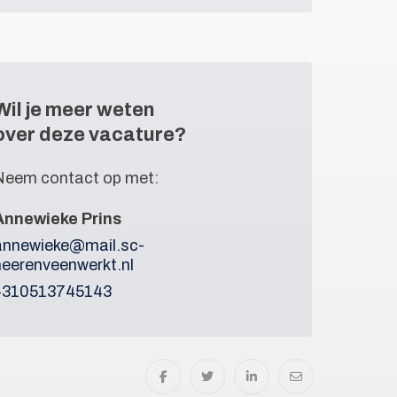
Wil je meer weten
over deze vacature?
Neem contact op met:
Annewieke Prins
annewieke@mail.sc-
heerenveenwerkt.nl
+310513745143