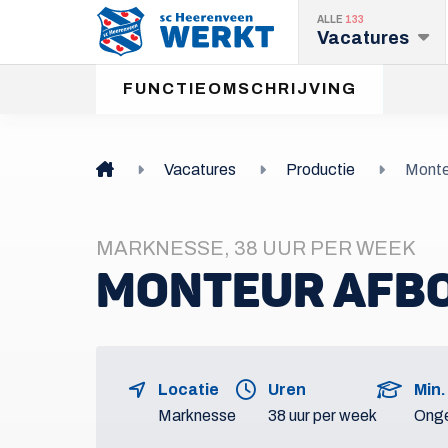
ALLE
133
Vacatures
FUNCTIEOMSCHRIJVING
Vacatures
Productie
Monte
MARKNESSE, 38 UUR PER WEEK
MONTEUR AFB
Locatie
Uren
Min.
Marknesse
38 uur per week
Ong