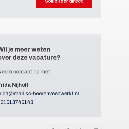
Solliciteer direct
Wil je meer weten
over deze vacature?
Neem contact op met:
Frida Nijholt
frida@mail.sc-heerenveenwerkt.nl
+31513745143