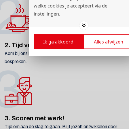
2
welke cookies je accepteert via de
instellingen.
Ik ga akkoord
Alles afwijzen
2. Tijd voor koffie!
Kom bij ons langs op de vestiging om de mogelijkheden te
bespreken.
3
3. Scoren met werk!
Tijd om aan de slag te gaan. Blijf jezelf ontwikkelen door