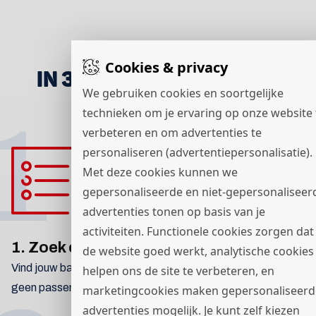
Cookies & privacy
IN 3 STAPPEN NAAR EEN
We gebruiken cookies en soortgelijke
BAAN
technieken om je ervaring op onze website 
1
verbeteren en om advertenties te
personaliseren (advertentiepersonalisatie).
Met deze cookies kunnen we
gepersonaliseerde en niet-gepersonaliseer
advertenties tonen op basis van je
activiteiten. Functionele cookies zorgen dat
1. Zoek een baan
de website goed werkt, analytische cookies
Vind jouw baan via de zoekbalk en reageer direct. Vind je
helpen ons de site te verbeteren, en
geen passende vacature? Neem dan
contact
op.
marketingcookies maken gepersonaliseerd
advertenties mogelijk. Je kunt zelf kiezen