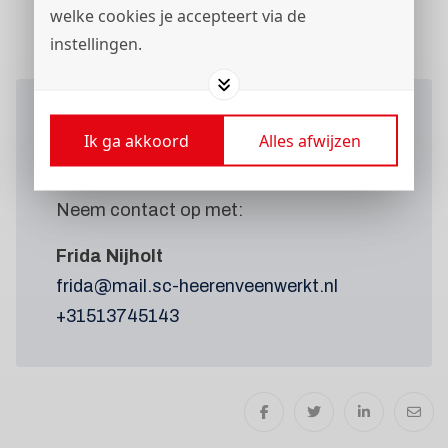
welke cookies je accepteert via de
instellingen.
Wil je meer weten
over deze
Ik ga akkoord
Alles afwijzen
vacature?
Neem contact op met:
Frida Nijholt
frida@mail.sc-heerenveenwerkt.nl
+31513745143