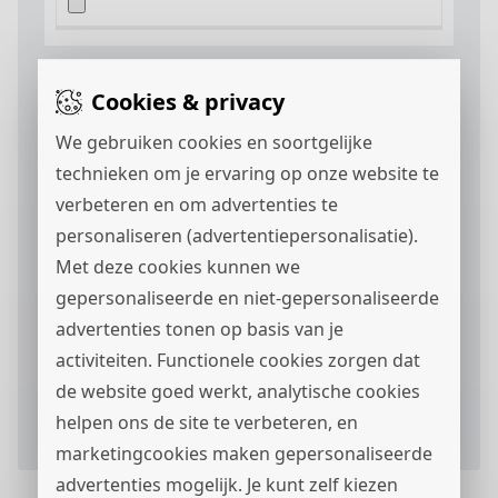
Motivatie
Cookies & privacy
We gebruiken cookies en soortgelijke
technieken om je ervaring op onze website te
verbeteren en om advertenties te
personaliseren (advertentiepersonalisatie).
Met deze cookies kunnen we
gepersonaliseerde en niet-gepersonaliseerde
Ik ga akkoord met het
privacystatement
en ik
advertenties tonen op basis van je
wil berichten via
ontvangen.
activiteiten. Functionele cookies zorgen dat
de website goed werkt, analytische cookies
Verstuur je sollicitatieformulier
helpen ons de site te verbeteren, en
marketingcookies maken gepersonaliseerde
advertenties mogelijk. Je kunt zelf kiezen