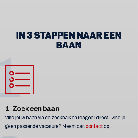
IN 3 STAPPEN NAAR EEN
BAAN
1
1. Zoek een baan
Vind jouw baan via de zoekbalk en reageer direct. Vind je
geen passende vacature? Neem dan
contact
op.