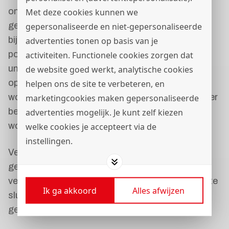
ontvangt de potentiële opdrachtgever eventueel
Met deze cookies kunnen we
gegevens die gekwalificeerd kunnen worden als
gepersonaliseerde en niet-gepersonaliseerde
bijzondere categorie persoonsgegevens. De
advertenties tonen op basis van je
potentiële opdrachtgever ontvangt echter een
activiteiten. Functionele cookies zorgen dat
unieke link, waardoor slechts de potentiële
de website goed werkt, analytische cookies
opdrachtgever deze video kan bekijken. De video
helpen ons de site te verbeteren, en
wordt voor een bepaalde termijn (5 werkdagen) ter
marketingcookies maken gepersonaliseerde
beschikking gesteld en kan slechts tot 5 keer
advertenties mogelijk. Je kunt zelf kiezen
worden bekeken. Hierna vervalt de unieke link.
welke cookies je accepteert via de
instellingen.
Verstrekking van persoonsgegevens aan derden
geschiedt alleen op basis van een wettelijke
verplichting, dan wel ter uitvoering van een (nog te
Ik ga akkoord
Alles afwijzen
sluiten) overeenkomst of als er een
gerechtvaardigd belang bestaat.