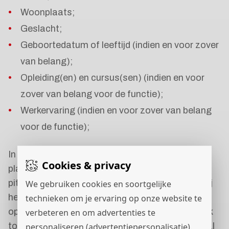
Woonplaats;
Geslacht;
Geboortedatum of leeftijd (indien en voor zover
van belang);
Opleiding(en) en cursus(sen) (indien en voor
zover van belang voor de functie);
Werkervaring (indien en voor zover van belang
voor de functie);
In het geval de kennismaking heeft
Cookies & privacy
plaatsgevonden via een videogesprek of jij een
pitch hebt ingesproken, dan kunnen en mogen wij
We gebruiken cookies en soortgelijke
het videogesprek verstrekken aan de potentiële
technieken om je ervaring op onze website te
opdrachtgever, aangezien jij hiervoor uitdrukkelijk
verbeteren en om advertenties te
toestemming hebt gegeven aan ons. In dat geval
personaliseren (advertentiepersonalisatie).