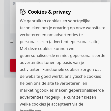
Cookies & privacy
We gebruiken cookies en soortgelijke
technieken om je ervaring op onze website te
verbeteren en om advertenties te
personaliseren (advertentiepersonalisatie).
Ik ga akkoord met het
privacystatement
en ik
wil berichten via
ontvangen.
Met deze cookies kunnen we
gepersonaliseerde en niet-gepersonaliseerde
advertenties tonen op basis van je
Verstuur je sollicitatieformulier
activiteiten. Functionele cookies zorgen dat
de website goed werkt, analytische cookies
helpen ons de site te verbeteren, en
marketingcookies maken gepersonaliseerde
advertenties mogelijk. Je kunt zelf kiezen
welke cookies je accepteert via de
instellingen.