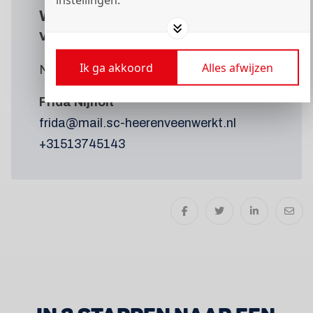
Wil je meer weten
over deze
vacature?
Ik ga akkoord
Alles afwijzen
Neem contact op met:
Frida Nijholt
frida@mail.sc-heerenveenwerkt.nl
+31513745143