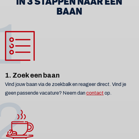
IN 3 STAPPEN NAAR EEN
BAAN
1
1. Zoek een baan
Vind jouw baan via de zoekbalk en reageer direct. Vind je
geen passende vacature? Neem dan
contact
op.
2