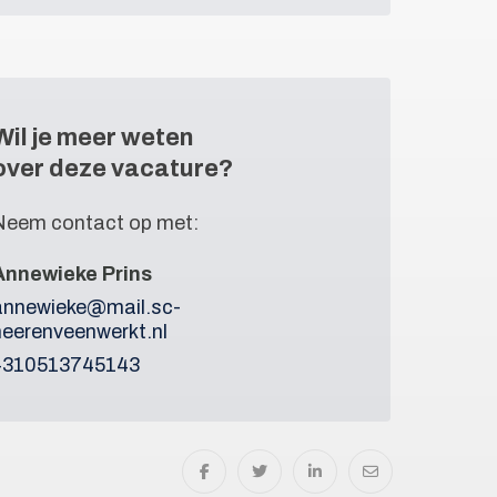
Wil je meer weten
over deze vacature?
Neem contact op met:
Annewieke Prins
annewieke@mail.sc-
heerenveenwerkt.nl
+310513745143