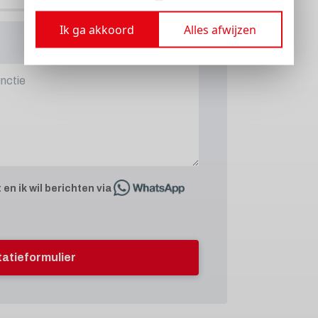
Ik ga akkoord
Alles afwijzen
t
en ik wil berichten via
itatieformulier